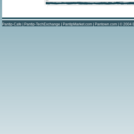
Pantip-Cafe
|
Pantip-TechExchange
|
PantipMarket.com
|
Pantown.com
| © 2004